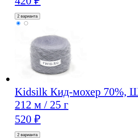
420
₽
2 варианта
Kidsilk
Кид-мохер 70%, 
212 м / 25 г
520
₽
2 варианта