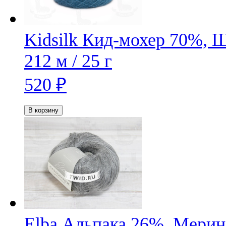
Kidsilk
Кид-мохер 70%, 
212 м / 25 г
520
₽
В корзину
Elba
Альпака 26%, Мерин