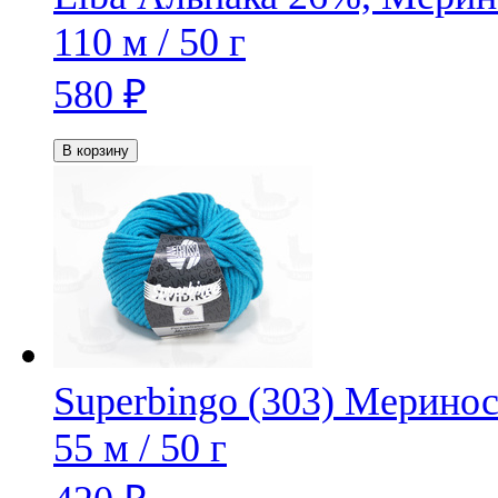
110 м / 50 г
580
₽
В корзину
Superbingo (303)
Меринос
55 м / 50 г